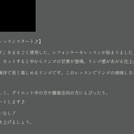
レッスンスタート♪】
ド」をまるごと使用した、シフォンケーキレッスンが始まりました
、カットすると中からリンゴの甘煮が登場。リンゴ感があがる仕上
保存で長く楽しめるリンゴです。このレッスンでリンゴの美味しさ
しく、ダイエット中の方や健康志向の方にもぴったり。
ートします♪
いなし！
き上げましょう。