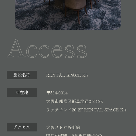
Access
施設名称
RENTAL SPACE K's
所在地
〒534-0014
大阪市都島区都島北通2-23-28
リッチモンド20 2F RENTAL SPACE K’s
アクセス
大阪メトロ谷町線
野江内代駅 2番出口徒歩9分