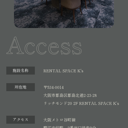
Access
施設名称
RENTAL SPACE K's
所在地
〒534-0014
大阪市都島区都島北通2-23-28
リッチモンド20 2F RENTAL SPACE K’s
アクセス
大阪メトロ谷町線
野江内代駅 2番出口徒歩9分