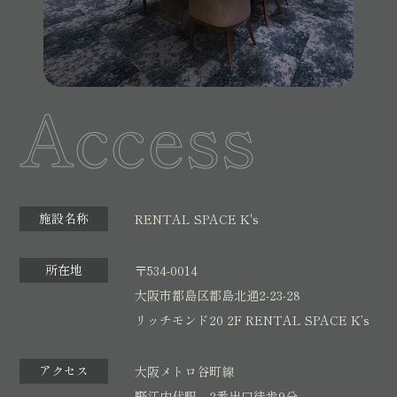
Access
施設名称
RENTAL SPACE K's
所在地
〒534-0014
大阪市都島区都島北通2-23-28
リッチモンド20 2F RENTAL SPACE K’s
アクセス
大阪メトロ谷町線
野江内代駅 2番出口徒歩9分