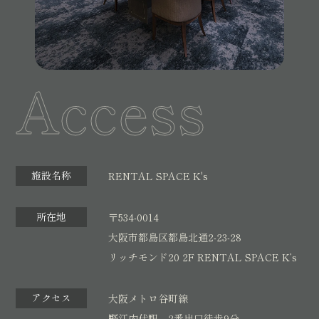
Access
施設名称
RENTAL SPACE K's
所在地
〒534-0014
大阪市都島区都島北通2-23-28
リッチモンド20 2F RENTAL SPACE K’s
アクセス
大阪メトロ谷町線
野江内代駅 2番出口徒歩9分