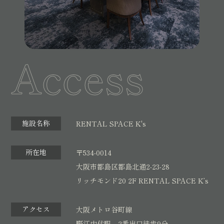
Access
施設名称
RENTAL SPACE K's
所在地
〒534-0014
大阪市都島区都島北通2-23-28
リッチモンド20 2F RENTAL SPACE K’s
アクセス
大阪メトロ谷町線
野江内代駅 2番出口徒歩9分