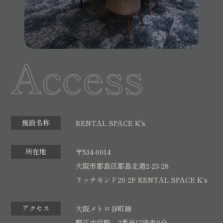
Access
施設名称
RENTAL SPACE K's
所在地
〒534-0014
大阪市都島区都島北通2-23-28
リッチモンド20 2F RENTAL SPACE K’s
アクセス
大阪メトロ谷町線
野江内代駅 2番出口徒歩9分