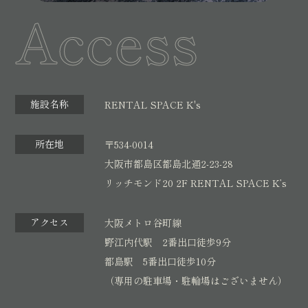
Access
5.ご本人の照会
トを通じ公衆に送信、転売する行為
お客さまがご本人の個人情報の照会・修正・削除などをご
本著作物等の内容を、引用の範囲を超えて自己または第
希望される場合には、ご本人であることを確認の上、対応
三者の著作物に掲載する行為
させていただきます。
私的利用の範囲を超えて、本著作物等を複製・改変をし
て第三者に配布する行為
6.法令、規範の遵守と見直し
施設名称
RENTAL SPACE K's
当社は、保有する個人情報に関して適用される日本の法
第11条（受講資格の失効）
令、その他規範を遵守するとともに、本ポリシーの内容を
所在地
〒534-0014
次に掲げるいずれかの事由に該当した場合には、本講座の
適宜見直し、その改善に努めます。
大阪市都島区都島北通2-23-28
受講資格を失効し、その後当該講座並びに当教室が開催す
リッチモンド20 2F RENTAL SPACE K’s
る如何なる講座の受講も出来なくなります。又、失効した
7.お問い合わせ先
場合においても受講料の返金は一切しません。
当社の個人情報の取扱に関するお問い合せは下記までご連
アクセス
大阪メトロ谷町線
絡ください。
本規約、又は法令に違反した場合
野江内代駅 2番出口徒歩9分
〒534-0014
公序良俗に違反し、又は犯罪に結びつく恐れのある行為
都島駅 5番出口徒歩10分
大阪市都島区都島北通2-23-28 リンチモンド20 2F
（専用の駐車場・駐輪場はございません）
を行った場合
RENTAL SPACE K’s
当教室の保有する著作権、その他の知的財産権を侵害し
SALON REEBEST