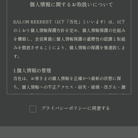
指定する銀行口座へお振り込み下さい。（振込手数
個人情報に関するお取扱いについて
料は支払いをする方のご負担とします。）
振込先の銀行口座は、受講の申込みの後にメール等
SALON REEBEST（以下「当社」といいます）は、以下
の方法によりお知らせ致します。
のとおり個人情報保護方針を定め、個人情報保護の仕組み
クレジットカード決済は、当教室がクレジットカー
を構築し、全従業員に個人情報保護の重要性の認識と取組
みを徹底させることにより、個人情報の保護を推進致しま
ド決済を導入している講座に限りクレジットカード
す。
決済ができるものとします。一括・分割等、講座に
よって支払い回数が変わります。
1.個人情報の管理
当社は、お客さまの個人情報を正確かつ最新の状態に保
第6条（講座開催日前の解約）
ち、個人情報への不正アクセス・紛失・破損・改ざん・漏
情報という商品の特性上、返品・返金はお受けしておりま
洩などを防止するため、セキュリティシステムの維持・管
せん。
理体制の整備・社員教育の徹底等の必要な措置を講じ、安
プライバシーポリシーに同意する
全対策を実施し個人情報の厳重な管理を行ないます。
第7条（講座開講日以降の解約）
講座開催の日以降の受講者からの解約（受講契約の解除）
2.個人情報の利用目的
は認められませんので、解約の申し出をされても受講料の
お客さまからお預かりした個人情報は、当社からのご連絡