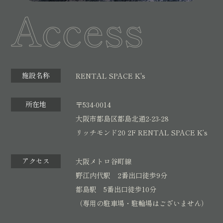
Access
5.ご本人の照会
トを通じ公衆に送信、転売する行為
お客さまがご本人の個人情報の照会・修正・削除などをご
本著作物等の内容を、引用の範囲を超えて自己または第
希望される場合には、ご本人であることを確認の上、対応
三者の著作物に掲載する行為
させていただきます。
私的利用の範囲を超えて、本著作物等を複製・改変をし
て第三者に配布する行為
6.法令、規範の遵守と見直し
施設名称
RENTAL SPACE K's
当社は、保有する個人情報に関して適用される日本の法
第11条（受講資格の失効）
令、その他規範を遵守するとともに、本ポリシーの内容を
所在地
〒534-0014
次に掲げるいずれかの事由に該当した場合には、本講座の
適宜見直し、その改善に努めます。
大阪市都島区都島北通2-23-28
受講資格を失効し、その後当該講座並びに当教室が開催す
リッチモンド20 2F RENTAL SPACE K’s
る如何なる講座の受講も出来なくなります。又、失効した
7.お問い合わせ先
場合においても受講料の返金は一切しません。
当社の個人情報の取扱に関するお問い合せは下記までご連
アクセス
大阪メトロ谷町線
絡ください。
本規約、又は法令に違反した場合
野江内代駅 2番出口徒歩9分
〒534-0014
公序良俗に違反し、又は犯罪に結びつく恐れのある行為
都島駅 5番出口徒歩10分
大阪市都島区都島北通2-23-28 リンチモンド20 2F
（専用の駐車場・駐輪場はございません）
を行った場合
RENTAL SPACE K’s
当教室の保有する著作権、その他の知的財産権を侵害し
SALON REEBEST