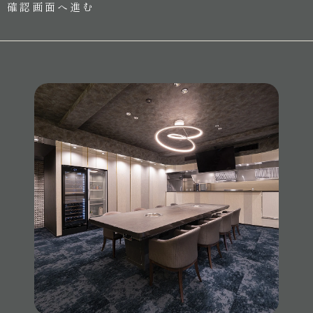
返金はいたしません。
や業務のご案内やご質問に対する回答として、電子メール
や資料のご送付に利用いたします。
第8条（受講料の返金）
受講者の都合による欠席については、受講料の返金はいた
3.個人情報の第三者への開示・提供の禁止
しません。
当社は、お客さまよりお預かりした個人情報を適切に管理
し、次のいずれかに該当する場合を除き、個人情報を第三
第9条（講座の振替）
者に開示いたしません。
受講者が講座に出席できない場合、事前に連絡があった場
合のみ後日日程を合わせて受講できるものとします。
お客さまの同意がある場合
第10条（著作物）
お客さまが希望されるサービスを行なうために当社
本講座の受講において、受講者が受領したテキストや動画
が業務を委託する業者に対して開示する場合
等の著作物（ノウハウ等を含む）に関する書作権は、受講
法令に基づき開示することが必要である場合
者が事前の承諾を得ずに、当該著作権を侵害する行為（次
に掲げる行為を含む。）を行うことを禁じます。
4.個人情報の安全対策
当社は、個人情報の正確性及び安全性確保のために、セキ
本著作物等の内容（レッスン動画）を、自己または第三
ュリティに万全の対策を講じています。
者の名をもってウェブサイトに掲載する等インターネッ