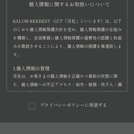
指定する銀行口座へお振り込み下さい。（振込手数
個人情報に関するお取扱いについて
料は支払いをする方のご負担とします。）
振込先の銀行口座は、受講の申込みの後にメール等
SALON REEBEST（以下「当社」といいます）は、以下
の方法によりお知らせ致します。
のとおり個人情報保護方針を定め、個人情報保護の仕組み
クレジットカード決済は、当教室がクレジットカー
を構築し、全従業員に個人情報保護の重要性の認識と取組
みを徹底させることにより、個人情報の保護を推進致しま
ド決済を導入している講座に限りクレジットカード
す。
決済ができるものとします。一括・分割等、講座に
よって支払い回数が変わります。
1.個人情報の管理
当社は、お客さまの個人情報を正確かつ最新の状態に保
第6条（講座開催日前の解約）
ち、個人情報への不正アクセス・紛失・破損・改ざん・漏
情報という商品の特性上、返品・返金はお受けしておりま
洩などを防止するため、セキュリティシステムの維持・管
せん。
理体制の整備・社員教育の徹底等の必要な措置を講じ、安
プライバシーポリシーに同意する
全対策を実施し個人情報の厳重な管理を行ないます。
第7条（講座開講日以降の解約）
講座開催の日以降の受講者からの解約（受講契約の解除）
2.個人情報の利用目的
は認められませんので、解約の申し出をされても受講料の
お客さまからお預かりした個人情報は、当社からのご連絡