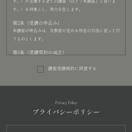
す。）が主催する全ての講座（以下「本講座」と言いま
す。）を対象とし、効力を生じます。
第2条（受講の申込み）
本講座の申込みは、当教室が定める所定の方法に従って行
うものとします。
第3条（受講契約の成立）
本講座の受講申込みの後、受講料の決済が完了した時点で
受講契約が成立するものとします。
講座受講規約に同意する
第4条（その他受講料の額）
受講料の額は、講座ごとに別途定めるものとします。
第5条（決済方法）
Privacy Policy
プライバシーポリシー
本講座の受講料の決済方法は次のに定める通りです
銀行振込（一括支払い）受講料の全額を、当教室が