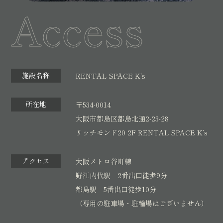
Access
5.ご本人の照会
トを通じ公衆に送信、転売する行為
お客さまがご本人の個人情報の照会・修正・削除などをご
本著作物等の内容を、引用の範囲を超えて自己または第
希望される場合には、ご本人であることを確認の上、対応
三者の著作物に掲載する行為
させていただきます。
私的利用の範囲を超えて、本著作物等を複製・改変をし
て第三者に配布する行為
6.法令、規範の遵守と見直し
施設名称
RENTAL SPACE K's
当社は、保有する個人情報に関して適用される日本の法
第11条（受講資格の失効）
令、その他規範を遵守するとともに、本ポリシーの内容を
所在地
〒534-0014
次に掲げるいずれかの事由に該当した場合には、本講座の
適宜見直し、その改善に努めます。
大阪市都島区都島北通2-23-28
受講資格を失効し、その後当該講座並びに当教室が開催す
リッチモンド20 2F RENTAL SPACE K’s
る如何なる講座の受講も出来なくなります。又、失効した
7.お問い合わせ先
場合においても受講料の返金は一切しません。
当社の個人情報の取扱に関するお問い合せは下記までご連
アクセス
大阪メトロ谷町線
絡ください。
本規約、又は法令に違反した場合
野江内代駅 2番出口徒歩9分
〒534-0014
公序良俗に違反し、又は犯罪に結びつく恐れのある行為
都島駅 5番出口徒歩10分
大阪市都島区都島北通2-23-28 リンチモンド20 2F
（専用の駐車場・駐輪場はございません）
を行った場合
RENTAL SPACE K’s
当教室の保有する著作権、その他の知的財産権を侵害し
SALON REEBEST