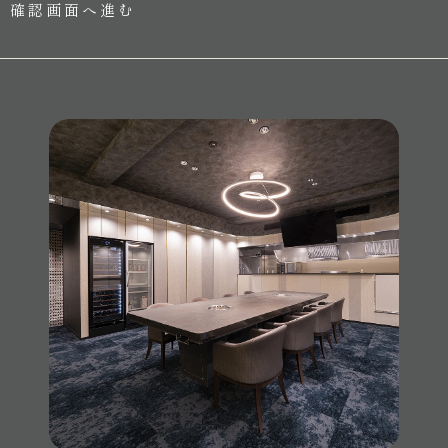
返金はいたしません。
や業務のご案内やご質問に対する回答として、電子メール
や資料のご送付に利用いたします。
第8条（受講料の返金）
受講者の都合による欠席については、受講料の返金はいた
3.個人情報の第三者への開示・提供の禁止
しません。
当社は、お客さまよりお預かりした個人情報を適切に管理
し、次のいずれかに該当する場合を除き、個人情報を第三
第9条（講座の振替）
者に開示いたしません。
受講者が講座に出席できない場合、事前に連絡があった場
合のみ後日日程を合わせて受講できるものとします。
お客さまの同意がある場合
第10条（著作物）
お客さまが希望されるサービスを行なうために当社
本講座の受講において、受講者が受領したテキストや動画
が業務を委託する業者に対して開示する場合
等の著作物（ノウハウ等を含む）に関する書作権は、受講
法令に基づき開示することが必要である場合
者が事前の承諾を得ずに、当該著作権を侵害する行為（次
に掲げる行為を含む。）を行うことを禁じます。
4.個人情報の安全対策
当社は、個人情報の正確性及び安全性確保のために、セキ
本著作物等の内容（レッスン動画）を、自己または第三
ュリティに万全の対策を講じています。
者の名をもってウェブサイトに掲載する等インターネッ