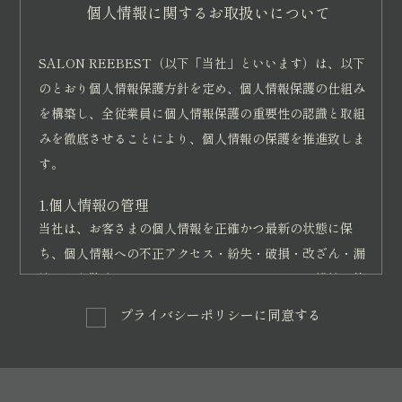
指定する銀行口座へお振り込み下さい。（振込手数
個人情報に関するお取扱いについて
料は支払いをする方のご負担とします。）
振込先の銀行口座は、受講の申込みの後にメール等
SALON REEBEST（以下「当社」といいます）は、以下
の方法によりお知らせ致します。
のとおり個人情報保護方針を定め、個人情報保護の仕組み
クレジットカード決済は、当教室がクレジットカー
を構築し、全従業員に個人情報保護の重要性の認識と取組
みを徹底させることにより、個人情報の保護を推進致しま
ド決済を導入している講座に限りクレジットカード
す。
決済ができるものとします。一括・分割等、講座に
よって支払い回数が変わります。
1.個人情報の管理
当社は、お客さまの個人情報を正確かつ最新の状態に保
第6条（講座開催日前の解約）
ち、個人情報への不正アクセス・紛失・破損・改ざん・漏
情報という商品の特性上、返品・返金はお受けしておりま
洩などを防止するため、セキュリティシステムの維持・管
せん。
理体制の整備・社員教育の徹底等の必要な措置を講じ、安
プライバシーポリシーに同意する
全対策を実施し個人情報の厳重な管理を行ないます。
第7条（講座開講日以降の解約）
講座開催の日以降の受講者からの解約（受講契約の解除）
2.個人情報の利用目的
は認められませんので、解約の申し出をされても受講料の
お客さまからお預かりした個人情報は、当社からのご連絡