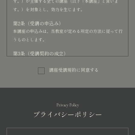
す。）が主催する全ての講座（以下「本講座」と言いま
す。）を対象とし、効力を生じます。
第2条（受講の申込み）
本講座の申込みは、当教室が定める所定の方法に従って行
うものとします。
第3条（受講契約の成立）
本講座の受講申込みの後、受講料の決済が完了した時点で
受講契約が成立するものとします。
講座受講規約に同意する
第4条（その他受講料の額）
受講料の額は、講座ごとに別途定めるものとします。
第5条（決済方法）
Privacy Policy
プライバシーポリシー
本講座の受講料の決済方法は次のに定める通りです
銀行振込（一括支払い）受講料の全額を、当教室が