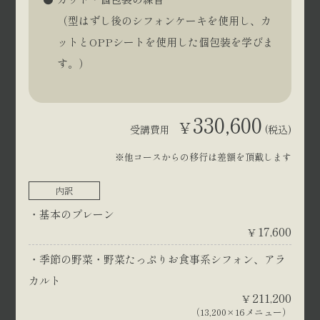
（型はずし後のシフォンケーキを使用し、カ
ットとOPPシートを使用した個包装を学びま
す。）
330,600
¥
受講費用
(税込)
※他コースからの移行は差額を頂戴します
内訳
基本のプレーン
17,600
¥
季節の野菜・野菜たっぷりお食事系シフォン、アラ
カルト
211,200
¥
（13,200×16メニュー）