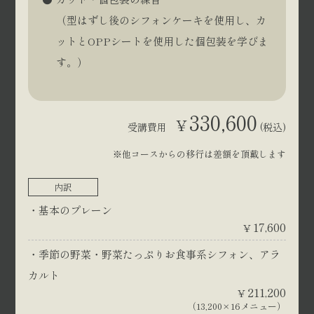
（型はずし後のシフォンケーキを使用し、カ
ットとOPPシートを使用した個包装を学びま
す。）
330,600
¥
受講費用
(税込)
※他コースからの移行は差額を頂戴します
内訳
基本のプレーン
17,600
¥
季節の野菜・野菜たっぷりお食事系シフォン、アラ
カルト
211,200
¥
（13,200×16メニュー）