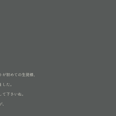
りが初めての生徒様、
ました。
して下さいね。
が、