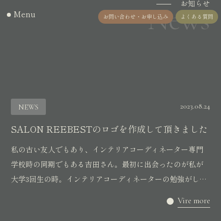
お知らせ
News
Menu
お問い合わせ・お申し込み
よくある質問
2023.08.24
NEWS
SALON REEBESTのロゴを作成して頂きました
私の古い友人でもあり、インテリアコーディネーター専門
学校時の同期でもある吉田さん。最初に出会ったのが私が
大学3回生の時。インテリアコーディネーターの勉強がした
くて夜間の専門学校に通っていた時でした。当...
Vire more