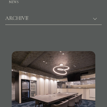
NEWS
ARCHIVE