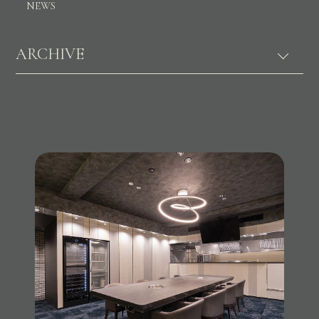
NEWS
ARCHIVE