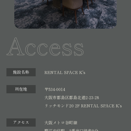
Access
施設名称
RENTAL SPACE K's
所在地
〒534-0014
大阪市都島区都島北通2-23-28
リッチモンド20 2F RENTAL SPACE K’s
アクセス
大阪メトロ谷町線
野江内代駅 2番出口徒歩9分