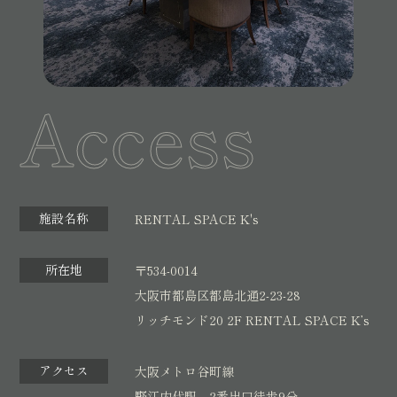
Access
施設名称
RENTAL SPACE K's
所在地
〒534-0014
大阪市都島区都島北通2-23-28
リッチモンド20 2F RENTAL SPACE K’s
アクセス
大阪メトロ谷町線
野江内代駅 2番出口徒歩9分