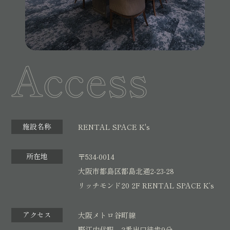
Access
施設名称
RENTAL SPACE K's
所在地
〒534-0014
大阪市都島区都島北通2-23-28
リッチモンド20 2F RENTAL SPACE K’s
アクセス
大阪メトロ谷町線
野江内代駅 2番出口徒歩9分